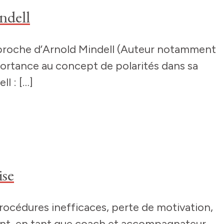
ndell
’approche d’Arnold Mindell (Auteur notamment
nde importance au concept de polarités dans sa
l : […]
ise
procédures inefficaces, perte de motivation,
nt, en tant que coach et accompagnateur