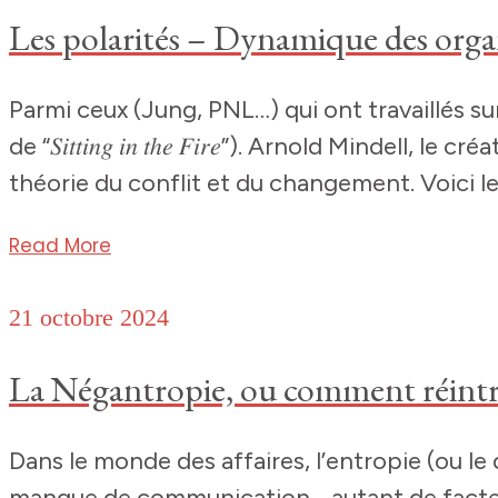
Les polarités – Dynamique des orga
Parmi ceux (Jung, PNL…) qui ont travaillés s
de “𝑆𝑖𝑡𝑡𝑖𝑛𝑔 𝑖𝑛 𝑡ℎ𝑒 𝐹𝑖𝑟𝑒”). Arnold M
théorie du conflit et du changement. Voici le
Read More
21 octobre 2024
La Négantropie, ou comment réintro
Dans le monde des affaires, l’entropie (ou l
manque de communication… autant de facteu