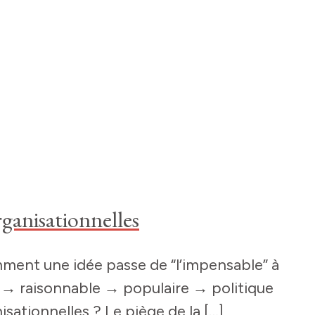
ganisationnelles
mment une idée passe de “l’impensable” à
e → raisonnable → populaire → politique
sationnelles ? Le piège de la […]