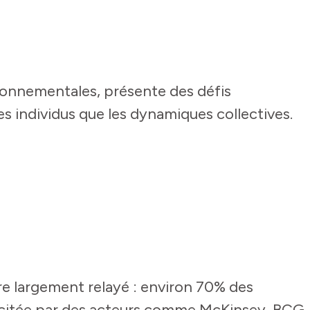
ronnementales, présente des défis
es individus que les dynamiques collectives.
fre largement relayé : environ 70% des
ue, citée par des acteurs comme McKinsey, BCG