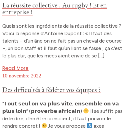
La réussite collective ! Au rugby ! Et en
entreprise !
Quels sont les ingrédients de la réussite collective ?
Voici la réponse d’Antoine Dupont : « Il faut des
talents − d’un âne on ne fait pas un cheval de course
−, un bon staff et il faut qu’un liant se fasse ; ça c’est
le plus dur, que les mecs aient envie de se […]
Read More
10 novembre 2022
Des difficultés à fédérer vos équipes ?
“𝗧𝗼𝘂𝘁 𝘀𝗲𝘂𝗹 𝗼𝗻 𝘃𝗮 𝗽𝗹𝘂𝘀 𝘃𝗶𝘁𝗲, 𝗲𝗻𝘀𝗲𝗺𝗯𝗹𝗲 𝗼𝗻 𝘃𝗮
𝗽𝗹𝘂𝘀 𝗹𝗼𝗶𝗻” (𝗽𝗿𝗼𝘃𝗲𝗿𝗯𝗲 𝗮𝗳𝗿𝗶𝗰𝗮𝗶𝗻)
Il se suffit pas
de le dire, d’en être conscient, il faut pouvoir le
rendre concret !
Je vous propose
axes