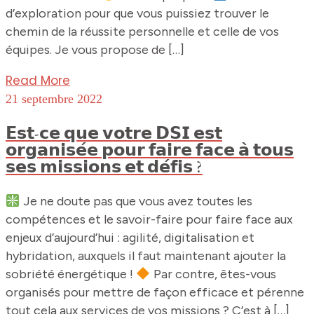
d’exploration pour que vous puissiez trouver le
chemin de la réussite personnelle et celle de vos
équipes. Je vous propose de […]
Read More
21 septembre 2022
𝗘𝘀𝘁-𝗰𝗲 𝗾𝘂𝗲 𝘃𝗼𝘁𝗿𝗲 𝗗𝗦𝗜 𝗲𝘀𝘁
𝗼𝗿𝗴𝗮𝗻𝗶𝘀𝗲́𝗲 𝗽𝗼𝘂𝗿 𝗳𝗮𝗶𝗿𝗲 𝗳𝗮𝗰𝗲 𝗮̀ 𝘁𝗼𝘂𝘀
𝘀𝗲𝘀 𝗺𝗶𝘀𝘀𝗶𝗼𝗻𝘀 𝗲𝘁 𝗱𝗲́𝗳𝗶𝘀 ?
Je ne doute pas que vous avez toutes les
compétences et le savoir-faire pour faire face aux
enjeux d’aujourd’hui : agilité, digitalisation et
hybridation, auxquels il faut maintenant ajouter la
sobriété énergétique !
Par contre, êtes-vous
organisés pour mettre de façon efficace et pérenne
tout cela aux services de vos missions ? C’est à […]