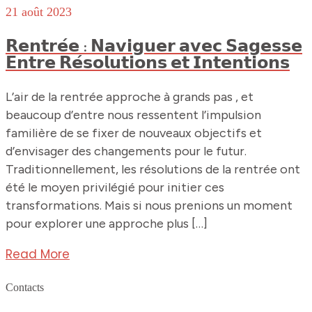
21 août 2023
𝗥𝗲𝗻𝘁𝗿𝗲́𝗲 : 𝗡𝗮𝘃𝗶𝗴𝘂𝗲𝗿 𝗮𝘃𝗲𝗰 𝗦𝗮𝗴𝗲𝘀𝘀𝗲
𝗘𝗻𝘁𝗿𝗲 𝗥𝗲́𝘀𝗼𝗹𝘂𝘁𝗶𝗼𝗻𝘀 𝗲𝘁 𝗜𝗻𝘁𝗲𝗻𝘁𝗶𝗼𝗻𝘀
L’air de la rentrée approche à grands pas , et
beaucoup d’entre nous ressentent l’impulsion
familière de se fixer de nouveaux objectifs et
d’envisager des changements pour le futur.
Traditionnellement, les résolutions de la rentrée ont
été le moyen privilégié pour initier ces
transformations. Mais si nous prenions un moment
pour explorer une approche plus […]
Read More
Contacts