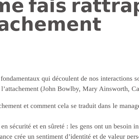
 𝗳𝗮𝗶𝘀 𝗿𝗮𝘁𝘁𝗿𝗮
𝘁𝗮𝗰𝗵𝗲𝗺𝗲𝗻𝘁
 fondamentaux qui découlent de nos interactions soc
 de l’attachement (John Bowlby, Mary Ainsworth, C
tachement et comment cela se traduit dans le manag
entir en sécurité et en sûreté : les gens ont un besoin
ance crée un sentiment d’identité et de valeur pers