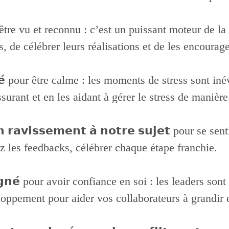
 pour être vu et reconnu : c’est un puissant moteur de
s, de célébrer leurs réalisations et de les encoura
𝗮𝗽𝗮𝗶𝘀𝗲́ pour être calme : les moments de stress so
surant et en les aidant à gérer le stress de manière
𝗼𝗻 𝗿𝗮𝘃𝗶𝘀𝘀𝗲𝗺𝗲𝗻𝘁 𝗮̀ 𝗻𝗼𝘁𝗿𝗲 𝘀𝘂𝗷𝗲𝘁 pour 
z les feedbacks, célébrer chaque étape franchie.
𝗼𝗺𝗽𝗮𝗴𝗻𝗲́ pour avoir confiance en soi : les leader
loppement pour aider vos collaborateurs à grandir e