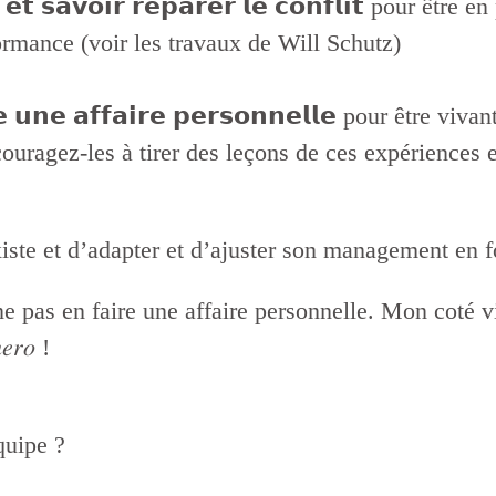
𝗶𝘁 𝗲𝘁 𝘀𝗮𝘃𝗼𝗶𝗿 𝗿𝗲́𝗽𝗮𝗿𝗲𝗿 𝗹𝗲 𝗰𝗼𝗻𝗳𝗹𝗶𝘁 pou
formance (voir les travaux de Will Schutz)
 𝘃𝗶𝗲 𝘂𝗻𝗲 𝗮𝗳𝗳𝗮𝗶𝗿𝗲 𝗽𝗲𝗿𝘀𝗼𝗻𝗻𝗲𝗹𝗹𝗲 pour êt
couragez-les à tirer des leçons de ces expériences e
iste et d’adapter et d’ajuster son management en fo
ne pas en faire une affaire personnelle. Mon coté vi
𝑟𝑜 !
quipe ?