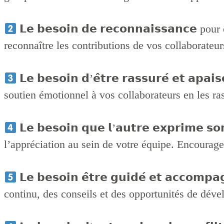
𝗟𝗲 𝗯𝗲𝘀𝗼𝗶𝗻 𝗱𝗲 𝗿𝗲𝗰𝗼𝗻𝗻𝗮𝗶𝘀𝘀𝗮𝗻𝗰
reconnaître les contributions de vos collaborateur
𝗟𝗲 𝗯𝗲𝘀𝗼𝗶𝗻 𝗱’𝗲̂𝘁𝗿𝗲 𝗿𝗮𝘀𝘀𝘂𝗿𝗲́ 𝗲𝘁 
soutien émotionnel à vos collaborateurs en les ras
𝗟𝗲 𝗯𝗲𝘀𝗼𝗶𝗻 𝗾𝘂𝗲 𝗹’𝗮𝘂𝘁𝗿𝗲 𝗲𝘅𝗽𝗿𝗶𝗺𝗲 
l’appréciation au sein de votre équipe. Encourage
𝗟𝗲 𝗯𝗲𝘀𝗼𝗶𝗻 𝗲̂𝘁𝗿𝗲 𝗴𝘂𝗶𝗱𝗲́ 𝗲𝘁 𝗮𝗰𝗰
continu, des conseils et des opportunités de déve