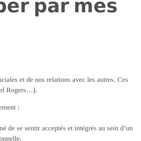
𝗽𝗲𝗿 𝗽𝗮𝗿 𝗺𝗲𝘀
iales et de nos relations avec les autres. Ces
arl Rogers…).
ement :
 inné de se sentir acceptés et intégrés au sein d’un
onnelle.