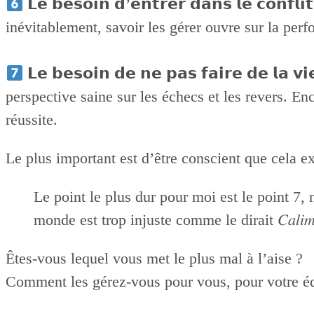
𝗟𝗲 𝗯𝗲𝘀𝗼𝗶𝗻 𝗱’𝗲𝗻𝘁𝗿𝗲𝗿 𝗱𝗮𝗻𝘀 𝗹𝗲 𝗰𝗼𝗻𝗳
inévitablement, savoir les gérer ouvre sur la per
𝗟𝗲 𝗯𝗲𝘀𝗼𝗶𝗻 𝗱𝗲 𝗻𝗲 𝗽𝗮𝘀 𝗳𝗮𝗶𝗿𝗲 𝗱𝗲 𝗹𝗮
perspective saine sur les échecs et les revers. En
réussite.
Le plus important est d’être conscient que cela ex
Le point le plus dur pour moi est le point 7, 
monde est trop injuste comme le dirait 𝐶𝑎𝑙𝑖𝑚𝑒
Êtes-vous lequel vous met le plus mal à l’aise ?
Comment les gérez-vous pour vous, pour votre é