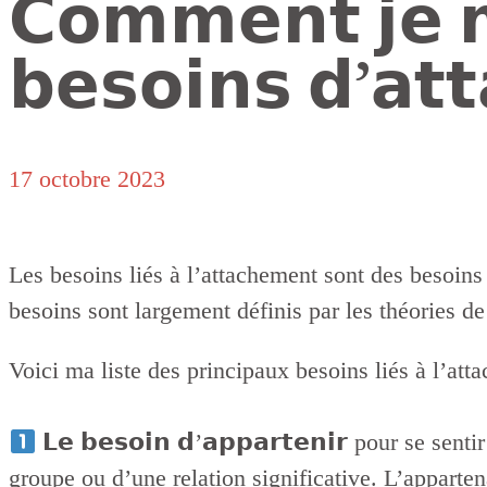
𝗖𝗼𝗺𝗺𝗲𝗻𝘁 𝗷𝗲 𝗺
𝗯𝗲𝘀𝗼𝗶𝗻𝘀 𝗱’𝗮𝘁
17 octobre 2023
Les besoins liés à l’attachement sont des besoins
besoins sont largement définis par les théories
Voici ma liste des principaux besoins liés à l’at
𝗟𝗲 𝗯𝗲𝘀𝗼𝗶𝗻 𝗱’𝗮𝗽𝗽𝗮𝗿𝘁𝗲𝗻𝗶𝗿 pour se s
groupe ou d’une relation significative. L’apparten